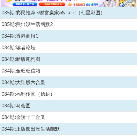
085期:彩民推荐 ≮财富赢家≯&rarr;（七星彩图）
085期:熊出没生活幽默2
084期:香港商报C
084期:读者论坛
084期:新版跑狗图
084期:金旺旺信箱
084期:大陆版六合皇
084期:福利传真（信封）
084期:马会图
084期:金陵十二金叉
084期:正版熊出没生活幽默