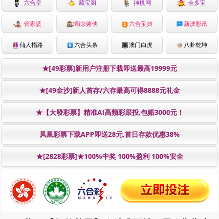
六合皇
藏宝阁
神机网
金多宝
管家婆
葡京赌侠
六合宝典
新澳彩讯
仙人指路
六合头条
澳门白虎
八卦乾坤
★[49彩票]新用户注册下载即送最高19999元
★[49金沙]新人首存/六存最高可得8888元礼金
★【大發彩票】精准AI高频彩跟投,包赔3000元！
凤凰彩票下载APP即送28元,首日存款优惠38%
★[2828彩票]★100%中奖 100%盈利 100%安全