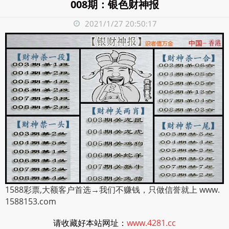
008期：银色财神报
2021/1/27 20:50:17
1588彩票,大额客户首选→我们不赚钱，只做信誉就上 www.
1588153.com
请收藏好本站网址：
www.4281.cc