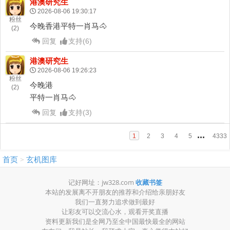
首页
玄机图库
>
记好网址：jw328.com
收藏书签
本站的发展离不开朋友的推荐和介绍给亲朋好友
我们一直努力追求做到最好
让彩友可以交流心水，观看开奖直播
资料更新我们是全网乃至全中国最快最全的网站