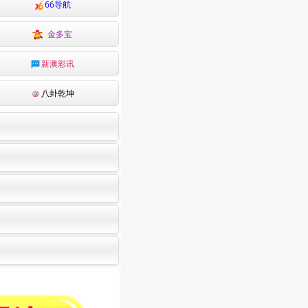
66导航
金多宝
新澳彩讯
八卦乾坤