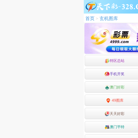
首页
玄机图库
>
特区总站
手机开奖
澳门好彩
49图库
天天好彩
澳门平特