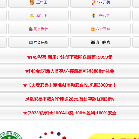
王中王
777开奖
藏宝阁
神机网
葡京赌侠
六合宝典
六合头条
澳门白虎
★[49彩票]新用户注册下载即送最高19999元
★[49金沙]新人首存/六存最高可得8888元礼金
★【大發彩票】精准AI高频彩跟投,包赔3000元！
凤凰彩票下载APP即送28元,首日存款优惠38%
★[2828彩票]★100%中奖 100%盈利 100%安全