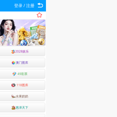
登录
/
注册
2028娱乐
澳门图库
49彩票
118图库
水果奶奶
惠泽天下