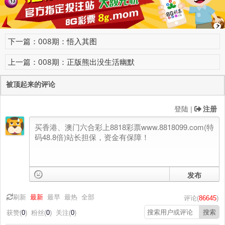
下一篇：008期：悟入其图
上一篇：008期：正版熊出没生活幽默