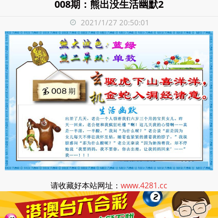
008期：熊出没生活幽默2
2021/1/27 20:50:01
请收藏好本站网址：
www.4281.cc