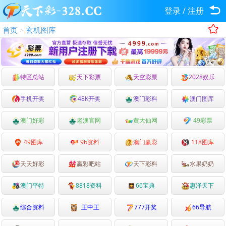
登录
/
注册
首页
玄机图库
>
特区总站
天下彩票
天空彩票
2028娱乐
手机开奖
48K开奖
澳门彩料
澳门图库
澳门好彩
老澳官网
黄大仙网
49彩票
49图库
9b资料
澳门赢彩
118图库
天天好彩
嬴彩吧站
天下彩料
水果奶奶
澳门平特
8818资料
66宝典
惠泽天下
综合资料
王中王
777开奖
66导航