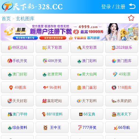
登录
/
注册
首页
玄机图库
>
特区总站
天下彩票
天空彩票
2028娱乐
手机开奖
48K开奖
澳门彩料
澳门图库
澳门好彩
老澳官网
黄大仙网
49彩票
49图库
9b资料
澳门赢彩
118图库
天天好彩
嬴彩吧站
天下彩料
水果奶奶
澳门平特
8818资料
66宝典
惠泽天下
综合资料
王中王
777开奖
66导航