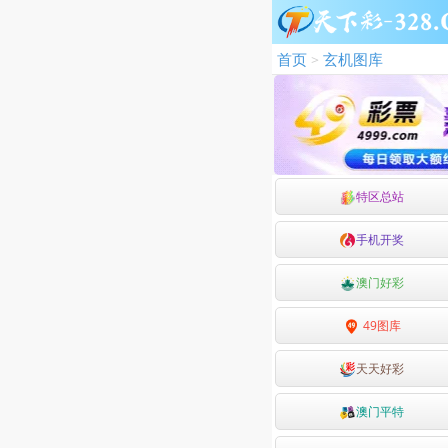
首页
玄机图库
>
特区总站
手机开奖
澳门好彩
49图库
天天好彩
澳门平特