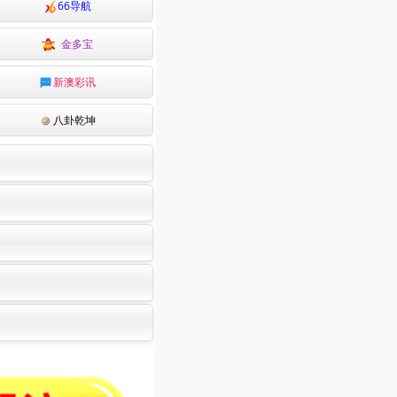
66导航
金多宝
新澳彩讯
八卦乾坤