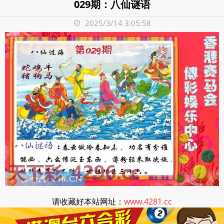
029期：八仙谜语
2025/3/14 3:05:58
请收藏好本站网址：
www.4281.cc