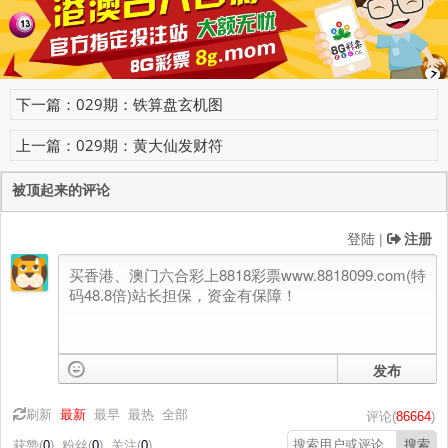
下一篇：029期：铁算盘玄机图
上一篇：029期：黄大仙发财符