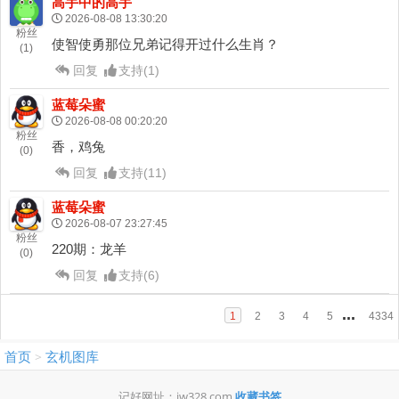
首页
玄机图库
>
记好网址：jw328.com
收藏书签